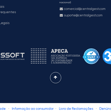
nacional)
ais
comercial@centralgest.com
frequentes
suporte@centralgest.com
Legais
dade
·
Informação ao consumidor
·
Livro de Reclamações
·
Denúnc