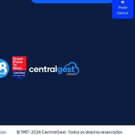
Pedir
Demo!
ias
© 1987-2026 CentralGest. Todos os direitos reservados