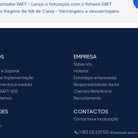
ortador SAFT - Lançe a faturação com o ficheiro SAFT
o Regime de IVA de Caixa - Vantangens e desvantagens
OS
EMPRESA
Sobre nós
 e Suporte
Historial
a e Implementação
Estratégia empresarial
mentos à medida
Responsabilidade Social
 SAFT-SOS
Clientes Referência
stemas
Recrutamento
DES
CONTACTOS
Contactos e localização
r
(+351) 231 209 530
(Chamada para r