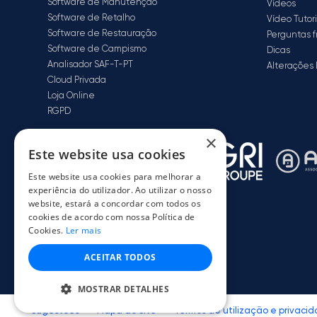
Software de Manutenção
Vídeos
Software de Retalho
Vídeo Tutori
Software de Restauração
Perguntas 
Software de Campismo
Dicas
Analisador SAF-T-PT
Alterações 
Cloud Privada
Loja Online
RGPD
×
Este website usa cookies
Este website usa cookies para melhorar a
experiência do utilizador. Ao utilizar o nosso
website, estará a concordar com todos os
cookies de acordo com nossa Política de
Cookies.
Ler mais
ACEITAR TODOS
MOSTRAR DETALHES
Sugestões
·
Mapa do Site
·
Termos de utilização e privaci