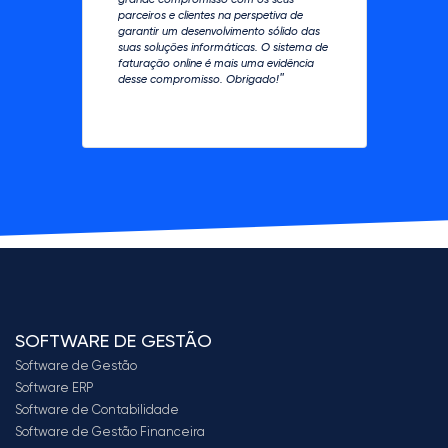
parceiros e clientes na perspetiva de
garantir um desenvolvimento sólido das
suas soluções informáticas. O sistema de
faturação online é mais uma evidência
"
desse compromisso. Obrigado!
SOFTWARE DE GESTÃO
Software de Gestão
Software ERP
Software de Contabilidade
Software de Gestão Financeira