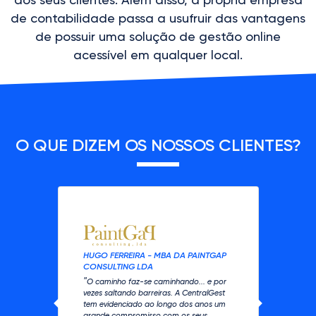
de contabilidade passa a usufruir das vantagens
de possuir uma solução de gestão online
acessível em qualquer local.
O QUE DIZEM OS NOSSOS CLIENTES?
HUGO FERREIRA - MBA DA PAINTGAP
CONSULTING LDA
"
O caminho faz-se caminhando... e por
vezes saltando barreiras. A CentralGest
tem evidenciado ao longo dos anos um
Previous
Next
grande compromisso com os seus