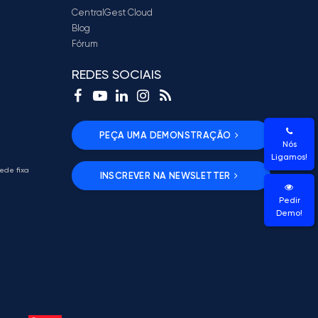
CentralGest Cloud
Blog
Fórum
REDES SOCIAIS
PEÇA UMA DEMONSTRAÇÃO
Nós
Ligamos!
ede fixa
INSCREVER NA NEWSLETTER
Pedir
Demo!