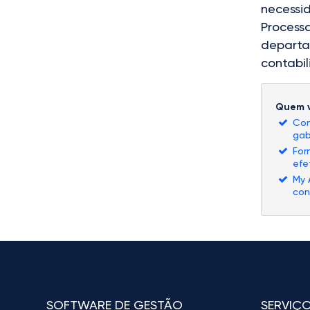
necessi
Process
departam
contabil
Quem v
Con
gab
For
efe
My 
con
SOFTWARE DE GESTÃO
SERVIÇ