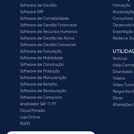
Software de Gestão
Formação
Software ERP
Atualização
Software de Contabilidade
Consultori
Software de Gestão Financeira
Desenvolvi
Software de Recursos Humanos
Exportação
Software de Gestão de Ativos
Redes e Si
Software de Gestão Comercial
UTILIDA
Software de Faturação
Software de Mobilidade
Notícias
Software de Construção
Help Cente
Software de Produção
Downloads
Software de Manutenção
Vídeos
Software de Retalho
Vídeo Tutori
Software de Restauração
Perguntas 
Software de Campismo
Dicas
Analisador SAF-T-PT
Alterações 
Cloud Privada
Loja Online
RGPD