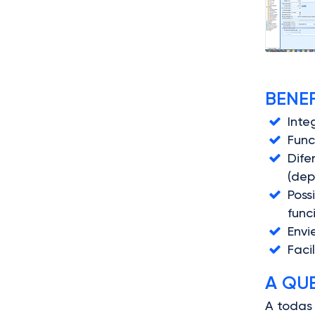
BENEF
Inte
Func
Dife
(dep
Poss
func
Envi
Faci
A QUE
A todas