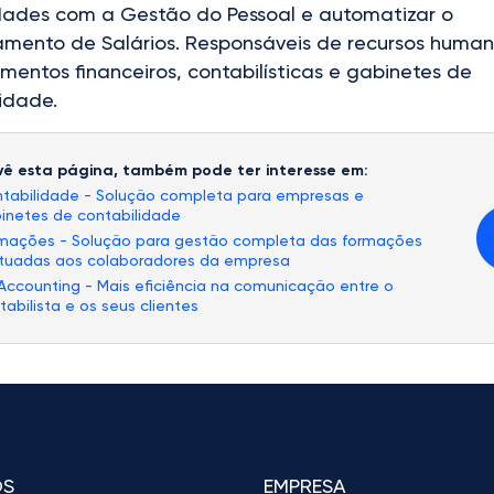
dades com a Gestão do Pessoal e automatizar o
amento de Salários. Responsáveis de recursos human
entos financeiros, contabilísticas e gabinetes de
idade.
ê esta página, também pode ter interesse em:
tabilidade - Solução completa para empresas e
inetes de contabilidade
mações - Solução para gestão completa das formações
tuadas aos colaboradores da empresa
Accounting - Mais eficiência na comunicação entre o
tabilista e os seus clientes
OS
EMPRESA