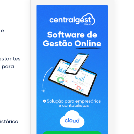
 e
estantes
e para
o
istórico