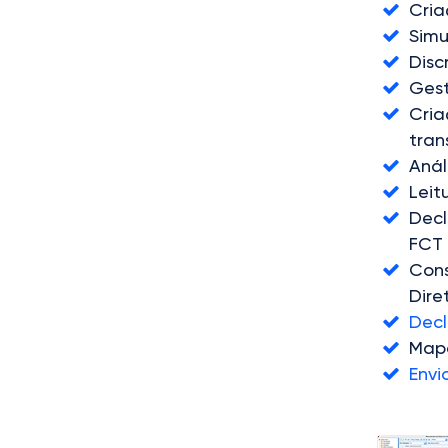
Cria
Simu
Disc
Gest
Cria
tran
Anál
Leit
Decl
FCT
Cons
Dire
Dec
Mapa
Envi