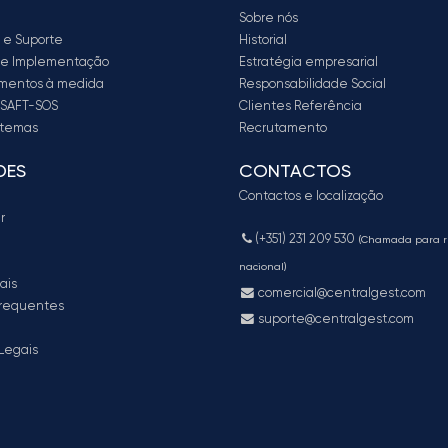
Sobre nós
 e Suporte
Historial
a e Implementação
Estratégia empresarial
mentos à medida
Responsabilidade Social
 SAFT-SOS
Clientes Referência
stemas
Recrutamento
DES
CONTACTOS
Contactos e localização
r
(+351) 231 209 530
(Chamada para r
nacional)
ais
comercial@centralgest.com
frequentes
suporte@centralgest.com
Legais