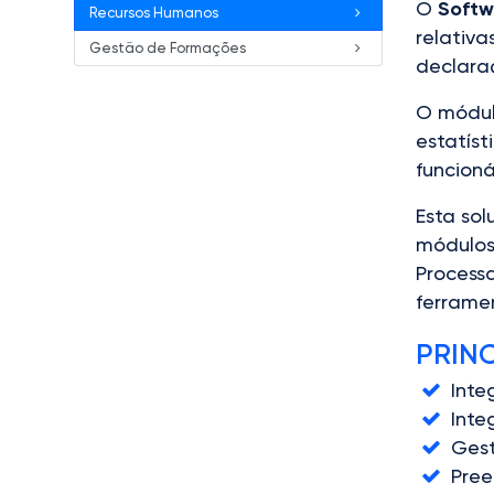
O
Softw
Recursos Humanos
relativa
Gestão de Formações
declaraç
O módul
estatís
funcioná
Esta sol
módulos
Process
ferrame
PRIN
Int
Inte
Gest
Pree