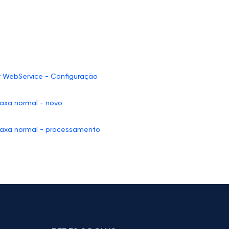
r WebService - Configuração
taxa normal - novo
 taxa normal - processamento