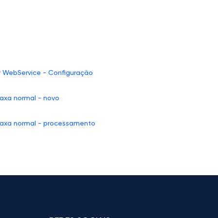
r WebService - Configuração
taxa normal - novo
 taxa normal - processamento