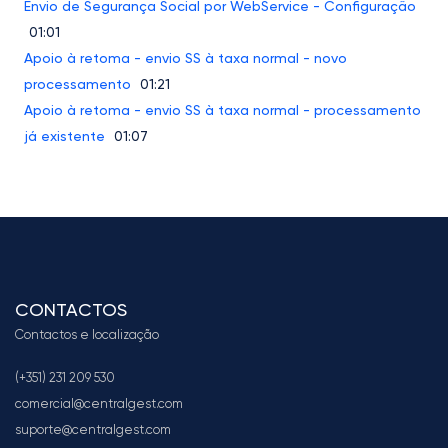
Envio de Segurança Social por WebService - Configuração
01:01
Apoio à retoma - envio SS à taxa normal - novo
processamento
01:21
Apoio à retoma - envio SS à taxa normal - processamento
já existente
01:07
CONTACTOS
Contactos e localização
(+351) 231 209 530
comercial@centralgest.com
suporte@centralgest.com