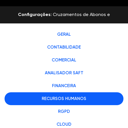
Configurações
: Cruzamentos de Abonos e
Descontos
02:27
GERAL
CONTABILIDADE
COMERCIAL
ANALISADOR SAFT
FINANCEIRA
RECURSOS HUMANOS
RGPD
CLOUD