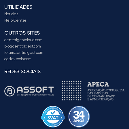
UTILIDADES
Notícias
Help Center
OUTROS SITES
centralgestcloud.com
blog.centralgest.com
forum.centralgest.com
cgdevtools.com
REDES SOCIAIS