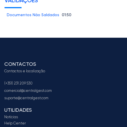
VALIDAÇÕES
Documentos Não Saldados
01:50
CONTACTOS
Contactos e localização
(+351) 231 209 530
comercial@centralgest.com
suporte@centralgest.com
UTILIDADES
Notícias
Help Center