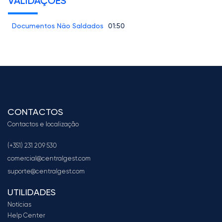
VALIDAÇÕES
Documentos Não Saldados
01:50
CONTACTOS
Contactos e localização
(+351) 231 209 530
comercial@centralgest.com
suporte@centralgest.com
UTILIDADES
Notícias
Help Center