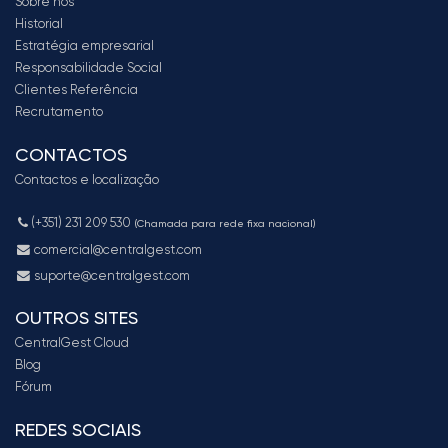
Sobre nós
Historial
Estratégia empresarial
Responsabilidade Social
Clientes Referência
Recrutamento
CONTACTOS
Contactos e localização
(+351) 231 209 530
(Chamada para rede fixa nacional)
comercial@centralgest.com
suporte@centralgest.com
OUTROS SITES
CentralGest Cloud
Blog
Fórum
REDES SOCIAIS