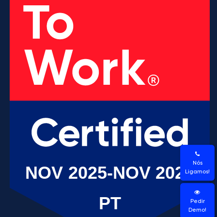
Nós
Ligamos!
Pedir
Demo!