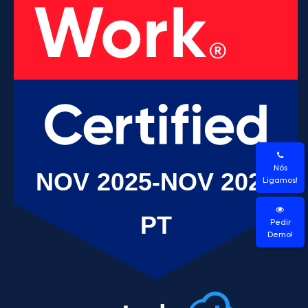
Nós
Ligamos!
Pedir
Demo!