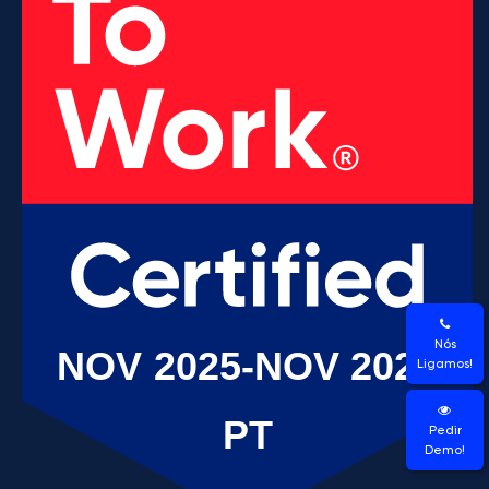
Nós
Ligamos!
Pedir
Demo!