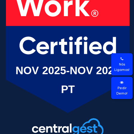
Nós
Ligamos!
Pedir
Demo!