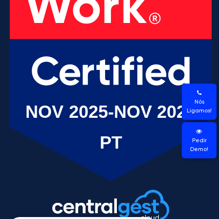
Nós
Ligamos!
Pedir
Demo!