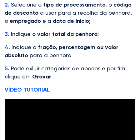
2.
Selecione o
tipo de processamento,
o
código
de desconto
a usar para a recolha da penhora,
o
empregado
e a
data de inicio;
3.
Indique o
valor total da penhora
;
4.
Indique a
fração, percentagem ou valor
absoluto
para a penhora
5.
Pode exluir categorias de abonos e por fim
clique em
Gravar
VÍDEO TUTORIAL