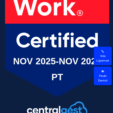
Nós
Ligamos!
Pedir
Demo!