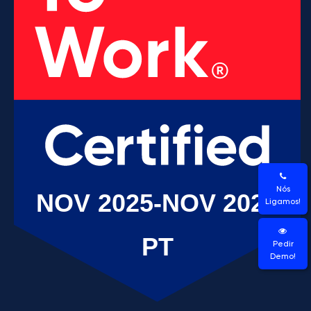
Nós
Ligamos!
Pedir
Demo!