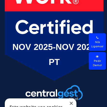
Nós
Ligamos!
Pedir
Demo!
×